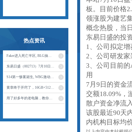
板。目前价格2
领涨股为建艺集
概念热股，当日
东易日盛的投
热点资讯
1、公司拟定增
2、公司研发家
Faker进入死亡半区, BLG抽到好签, S14八强对阵公布, LPL提前内战
3、公司目前的
东易日盛（002713）7月10日14点18分触及跌停板
用
S14第一惨案诞生, WBG激动怒吼, LCK两大冠军淘汰, 秀神痛苦谢幕
7月9日的资金
黄章终于开窍了，16GB+512GB仅2168元，骁龙8Gen2+超声波指纹+144Hz
交额18.09%
用了好多年的老电脑，教你一招比新电脑还要流畅#电脑知识 #干货分享 #涨知识 #程序员
散户资金净流入1
该股最近90天
内机构目标均价为
以上内容由本站根据公开信